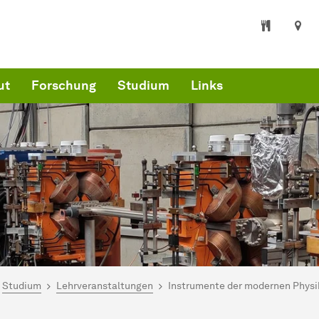
ut
Forschung
Studium
Links
ind hier:
artseite
Studium
Lehrveranstaltungen
Instrumente der modernen Physi