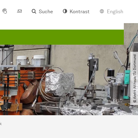
Suche
Kontrast
English
© André Althaus​/​TU Dortmund
k